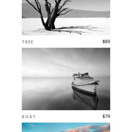
$
89
TREE
ADD TO CART
$
79
BOAT
ADD TO CART