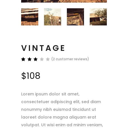
VINTAGE
(
2
customer reviews)
Rated
2
3.00
$
108
out
of 5
based
on
customer
Lorem ipsum dolor sit amet,
ratings
consectetuer adipiscing elit, sed diam
nonummy nibh euismod tincidunt ut
laoreet dolore magna aliquam erat
volutpat. Ut wisi enim ad minim veniam,