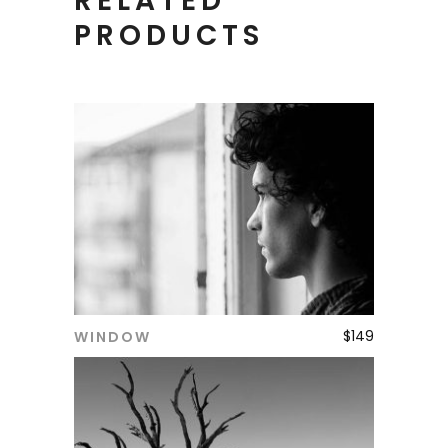
RELATED
PRODUCTS
$
149
WINDOW
ADD TO CART