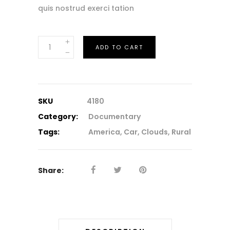
quis nostrud exerci tation
Vintage
ADD TO CART
quantity
SKU
4180
Category:
Documentary
Tags:
America
,
Car
,
Clouds
,
Rural
Share: