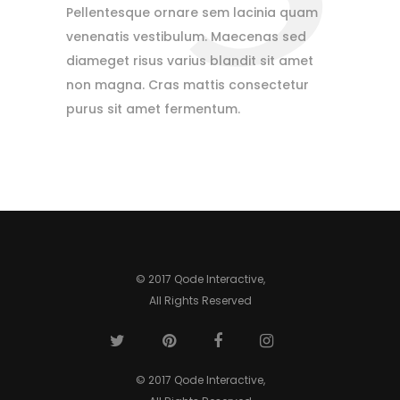
Pellentesque ornare sem lacinia quam
venenatis vestibulum. Maecenas sed
diameget risus varius blandit sit amet
non magna. Cras mattis consectetur
purus sit amet fermentum.
© 2017 Qode Interactive,
All Rights Reserved
© 2017 Qode Interactive,