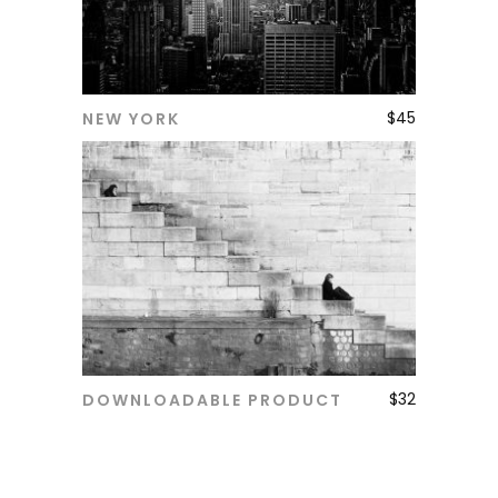
$
45
NEW YORK
ADD TO CART
$
32
DOWNLOADABLE PRODUCT
ADD TO CART