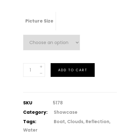
Picture Size
Variable
ADD TO CART
Product
quantity
SKU
5178
Category:
Showcase
Tags:
Boat
,
Clouds
,
Reflection
,
Water