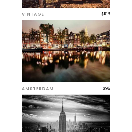
$
108
VINTAGE
ADD TO CART
$
95
AMSTERDAM
ADD TO CART