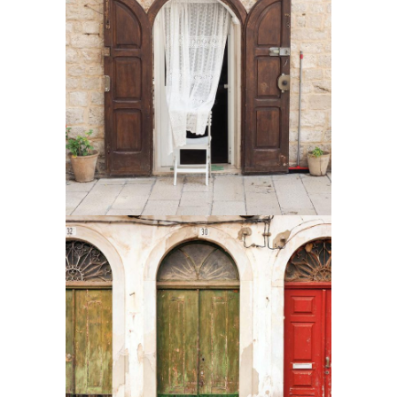
Door
2 pics
0
Colors
2 pics